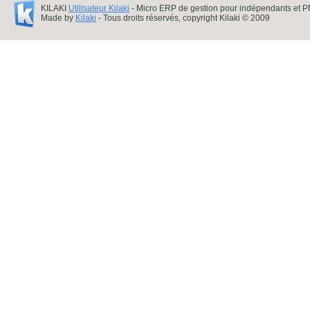
KILAKI
Utilisateur Kilaki
- Micro ERP de gestion pour indépendants et 
Made by
Kilaki
- Tous droits réservés, copyright Kilaki © 2009